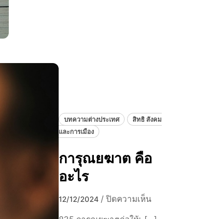
ง
ง
ขั้
สั
น
น
ต่ำ
ต
ใ
ะ
น
ป
อ
า
ดี
ป
ต
า
จ
บทความต่างประเทศ
สิทธิ สังคม
น
และการเมือง
ถึ
ง
การุณยฆาต คือ
ปั
อะไร
จ
จุ
บ
/
ปิดความเห็น
12/12/2024
บั
น
น