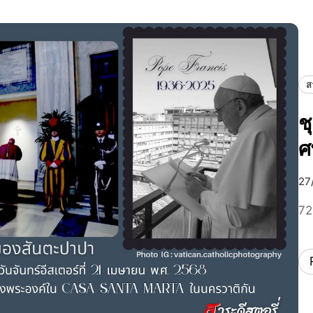
ส
ช
ศ
27
72