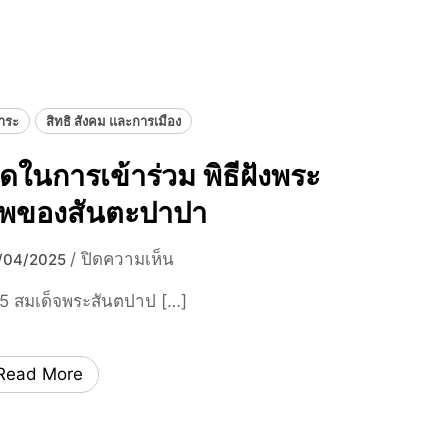
ปั
ง
ญ
ไ
ห
ร
า
ค
าระ
สิทธิ สังคม และการเมือง
ว
า
ุดในการเข้าร่วม พิธีฝังพระ
ม
ขั
พของสันตะปาปา
ด
แ
บ
/
ปิดความเห็น
/04/2025
ย้
น
5 สมเด็จพระสันตปาป […]
ง
ชุ
ช
ด
า
ใ
Read More
ย
น
แ
ก
ด
า