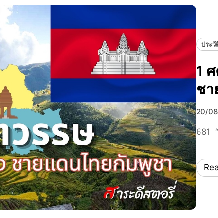
ประวั
1 ศ
ชา
20/08
681 “
Re