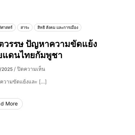
ค
น
ไ
ท
ติศาสตร์
สาระ
สิทธิ สังคม และการเมือง
ย
ตวรรษ ปัญหาความขัดแย้ง
ต้
อ
ยแดนไทยกัมพูชา
ง
เ
บ
/
ปิดความเห็น
/2025
ต
น
รี
ความขัดแย้งและ […]
1
ย
ศ
ม
ต
ตั
ad More
ว
ว
ร
อ
ร
ย่
ษ
า