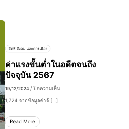
น
ร
ไ
เ
ท
ข้
ย
า
กั
ร่
ม
ว
พู
ม
สิทธิ สังคม และการเมือง
ช
พิ
า
ธี
ค่าแรงขั้นต่ำในอดีตจนถึง
ฝั
ปัจจุบัน 2567
ง
พ
บ
/
ปิดความเห็น
19/12/2024
ร
น
ะ
1,724 จากข้อมูลค่าจ้ […]
ค่
ศ
า
พ
แ
ข
Read More
ร
อ