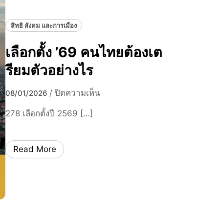
ค
เ
สิทธิ สังคม และการเมือง
ลื
อ
เลือกตั้ง ’69 คนไทยต้องเต
ก
รียมตัวอย่างไร
ตั้
ง
บ
/
ปิดความเห็น
’
08/01/2026
น
6
278 เลือกตั้งปี 2569 […]
เ
9
ลื
อ
Read More
ก
ตั้
ง
’
6
9