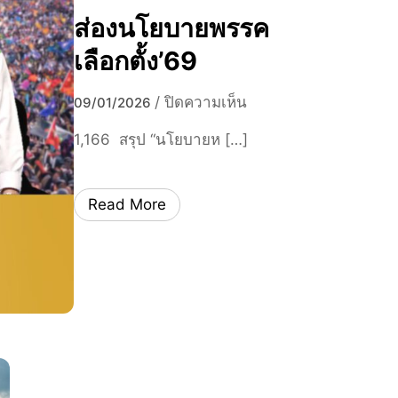
ส่องนโยบายพรรค
เลือกตั้ง’69
บ
/
ปิดความเห็น
09/01/2026
น
1,166 สรุป “นโยบายห […]
ส่
อ
ง
Read More
น
โ
ย
บ
า
ย
พ
ร
ร