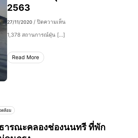
2563
บ
/
ปิดความเห็น
27/11/2020
น
1,378 สถานการณ์ฝุ่น​ […]
ส
ถ
า
Read More
น
ก
า
ร
ณ์
ฝุ่
น
แวดล้อม
P
ารณะคลองช่องนนทรี ที่พัก
M
2