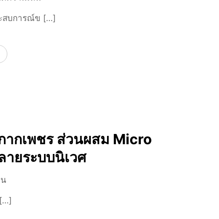
น
อ
ะสบการณ์ข […]
นั
ง
ก
น
ท่
น
อ
ท
ง
รี
เ
ที่
ที่
พั
ย
ก
ว
ผ่
ฝ
อ
ือกากเพชร ส่วนผสม Micro
รั่
น
ำลายระบบนิเวศ
ง
ใ
เ
ห
บ
็น
ศ
ม่
น
ส
ค
[…]
ก
ช
น
ลิ
อ