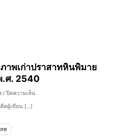
ก
ต
บ
รุ
เ
เ
ง
ต
ที่
อ
ย
ร์
ว
ห
เ
รื
มื
อ
อ
ายภาพเก่าปราสาทหินพิมาย
ก
ง
า
ี พ.ศ. 2540
ไ
ก
ท
เ
ย
บ
/
ปิดความเห็น
0
พ
แ
น
ีตผู้เขียน […]
ช
บ
รู
ร
บ
ป
ส่
ไ
ถ่
ore
ว
ห
า
น
น
ย