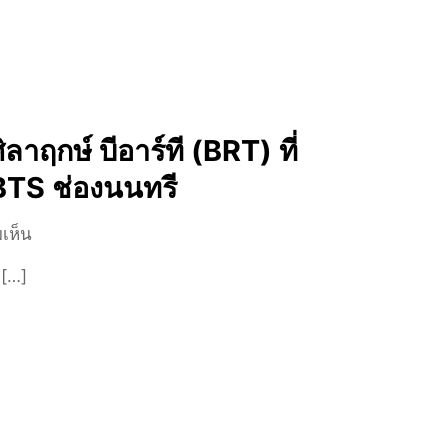
ผ
กั
ภ
ส
น
า
ม
น
พ
M
ะ
เ
i
ก่
ลาฤกษ์ บีอาร์ที (BRT) ที่
c
า
r
ป
BTS ช่องนนทรี
o
ร
P
า
บ
เห็น
l
ส
น
a
า
 […]
ร
s
ท
า
t
หิ
ย
i
น
ล
c
พิ
ะ
ตั
ม
เ
ว
า
อี
ทำ