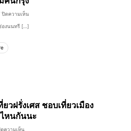
ม่คนกรุง
.
5
บ
/
ปิดความเห็น
น
่องนนทรี […]
ปี
ส
2
ว
5
น
re
6
ส
3
า
ธ
า
ร
ณ
ะ
ค
ที่ยวฝรั่งเศส ชอบเที่ยวเมือง
ล
ไหนกันนะ
อ
ง
บ
ิดความเห็น
ช่