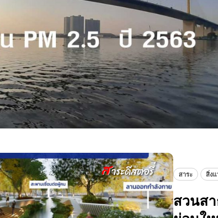
สาระ
สิ่ง
สวนสาธ