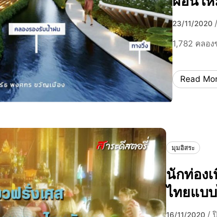
ผ่อนให
23/11/2020
1,782 คลองช
Read Mo
มุมอิสระ
นักท่องเ
ไทยแบบ
/
ป
16/11/2020