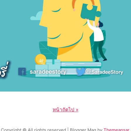
หน้าถัดไป »
Copyright © All rights reserved
| Blogger Mag by
Themeansar
.