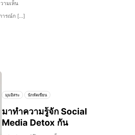
บ
ความเห็น
ข
า
น
อ
ษ
การณ์ก […]
1
ง
า
1
แ
อั
ข้
บ
ง
อ
ร
ก
ป
น
ฤ
ร
ด์
ษ
ะ
จ
ส
า
บ
ก
ก
ส
า
มุมอิสระ
นักหัดเขียน
ง
ร
ค
ณ์
มาทำความรู้จัก Social
ร
ที่
า
Media Detox กัน
ไ
ม
ด้
อิ