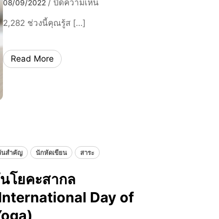
บ
/
ปิดความเห็น
08/09/2022
จ
ส
น
า
2,282 ช่วงนี้คุณรู้ส […]
ร
ม
ก
า
า
ก
เ
ทำ
า
Read More
อ
ค
ร
ล
ว
ทำ
-
า
ง
ฮ
ม
า
า
รู้
น
ม
จั
กั
า
ก
บ
ส
S
ช
วันสำคัญ
นักหัดเขียน
สาระ
o
า
c
ันโยคะสากล
ว
i
ต่
International Day of
a
า
l
Yoga)
ง