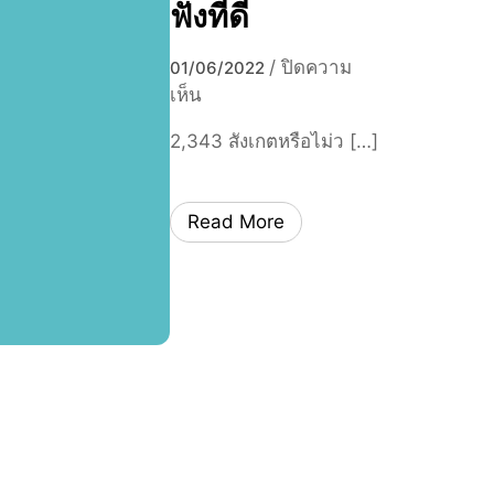
ฟังที่ดี
r
n
/
ปิดความ
01/06/2022
a
บ
เห็น
t
น
i
2,343 สังเกตหรือไม่ว […]
H
o
o
n
w
a
Read More
t
l
o
D
เ
a
ป็
y
น
o
ผู้
f
ฟั
Y
ง
o
ที่
g
ดี
a