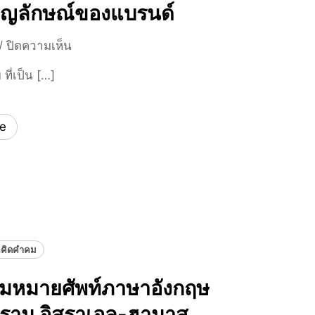
ญลักษณ์ของแบรนด์
บ
/
ปิดความเห็น
น
ที่เป็น […]
รู้
จั
ก
e
“
M
a
s
c
o
t
อคิดคำคม
”
ตั
วามหมายศัพท์ภาษาอังกฤษ
ว
แ
ราม อิสราเอล-ฮามาส