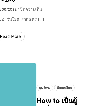
M
ช
e
บ
/
ปิดความเห็น
า
9/06/2022
d
น
ติ
,821 วันโยคะสากล ตร […]
i
วั
a
น
D
โ
Read More
e
ย
t
ค
o
ะ
x
ส
กั
า
น
ก
ล
(
I
มุมอิสระ
นักหัดเขียน
n
t
How to เป็นผู้
e