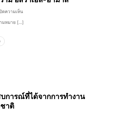
ท
น
บ
ปิดความเห็น
ช่
น
ความหมาย […]
ว
รู้
ย
จั
จ
ก
e
ด
ค
จำ
ว
แ
า
ล
ม
ะ
ห
สั
ม
ญ
า
ญ
ย
ลั
สบการณ์ที่ได้จากการทำงาน
ศั
ก
พ
งชาติ
ษ
ท์
ณ์
ภ