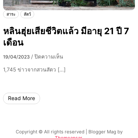
ค
ว
สาระ
สัตว์
า
ม
หลินฮุ่ยเสียชีวิตแล้ว มีอายุ 21 ปี 7
ผู
ก
เดือน
พั
น
บ
/
ปิดความเห็น
19/04/2023
ที่
น
1,745 ข่าวจากสวนสัตว […]
ทำ
ห
ใ
ลิ
ห้
น
ค
ฮุ่
Read More
น
ย
ทั้
เ
ง
สี
โ
ย
Copyright © All rights reserved
| Blogger Mag by
ล
ชี
Themeansar
.