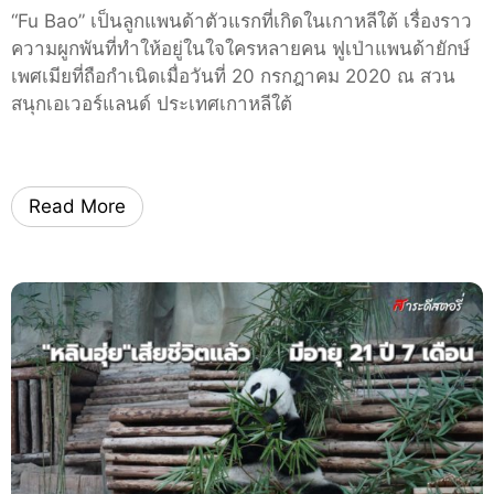
น
“Fu Bao” เป็นลูกแพนด้าตัวแรกที่เกิดในเกาหลีใต้ เรื่องราว
F
ความผูกพันที่ทำให้อยู่ในใจใครหลายคน ฟูเป่าแพนด้ายักษ์
u
เพศเมียที่ถือกำเนิดเมื่อวันที่ 20 กรกฎาคม 2020 ณ สวน
B
สนุกเอเวอร์แลนด์ ประเทศเกาหลีใต้
a
o
กั
บ
Read More
ปู่
คั
ง
เ
รื่
อ
ง
ร
า
ว