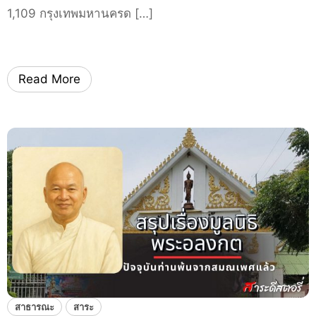
น
1,109 กรุงเทพมหานครด […]
ส
รุ
ป
ก
Read More
า
ร
จั
ด
เ
ก็
บ
ข
ย
ะ
ใ
น
ก
สาธารณะ
สาระ