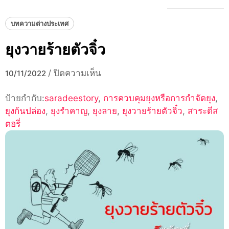
บทความต่างประเทศ
ยุงวายร้ายตัวจิ๋ว
บน
/
ปิดความเห็น
10/11/2022
ยุง
ป้ายกำกับ:
saradeestory
,
วาย
การควบคุมยุงหรือการกำจัดยุง
,
ยุงก้นปล่อง
,
ยุงรำคาญ
,
ยุงลาย
ร้าย
,
ยุงวายร้ายตัวจิ๋ว
,
สาระดีส
ตอรี่
ตัว
จิ๋ว