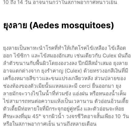
10 ถึง 14 วัน อาจนานกว่าในสภาพอากาศหนาวเย็น
ยุงลาย (Aedes mosquitoes)
ยุงลายเป็นพาหะนำโรคที่ทำให้เกิดโรคไข้เหลือง ไข้เลือด
ออก ไข้ซิกา และไข้สมองอักเสบ เช่นเดียวกับ Culex มันถือ
ลำตัวขนานกับพื้นผิวโดยงองวงลง ปีกมีสีสม่ำเสมอ ยุงลาย
อาจแตกต่างจาก ยุงรำคาญ (Culex) ด้วยทรวงอกสีเงินที่มี
เครื่องหมายสีขาวและขนแปรงเกลียวหลัง ส่วนปลายของ
ช่องท้องของตัวเมียนั้นแหลมและมี cerci ยื่นออกมา ยุง
ลายมักจะวางไข่ในน้ำที่ท่วมขัง แอ่งฝน หรือหนองน้ำเค็ม
ไข่สามารถทนต่อความแห้งเป็นเวลานาน ตัวอ่อนอ้วนเตี้ย
ตัวเตี้ยมีท่อหายใจที่มีกระจุกอยู่คู่หนึ่ง และตัวอ่อนจะห้อย
ศีรษะลงที่มุม 45° จากผิวน้ำ วงจรชีวิตอาจสั้นเพียง 10 วัน
หรือในสภาพอากาศเย็น นานถึงหลายเดือน