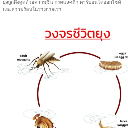
ยุงถูกดึงดูดด้วยความชื้น กรดแลคติก คาร์บอนไดออกไซด์
และความร้อนในร่างกายเรา