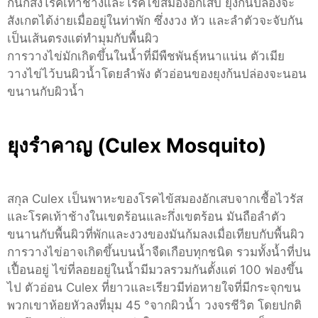
กันก็ส่งโรคเท้าช้างและโรคไข้สมองอักเสบ ยุงก้นปล่องจะ
สังเกตได้ง่ายเมื่ออยู่ในท่าพัก ซึ่งงวง หัว และลำตัวจะจับกัน
เป็นเส้นตรงแต่ทำมุมกับพื้นผิว
การวางไข่มักเกิดขึ้นในน้ำที่มีพืชพันธุ์หนาแน่น ตัวเมีย
วางไข่ไว้บนผิวน้ำโดยลำพัง ตัวอ่อนของยุงก้นปล่องจะนอน
ขนานกับผิวน้ำ
ยุงรำคาญ (Culex Mosquito)
สกุล Culex เป็นพาหะของโรคไข้สมองอักเสบจากเชื้อไวรัส
และโรคเท้าช้างในเขตร้อนและกึ่งเขตร้อน มันถือลำตัว
ขนานกับพื้นผิวที่พักและงวงของมันก้มลงเมื่อเทียบกับพื้นผิว
การวางไข่อาจเกิดขึ้นบนน้ำจืดเกือบทุกชนิด รวมทั้งน้ำที่ปน
เปื้อนอยู่ ไข่ที่ลอยอยู่ในน้ำมีมวลรวมกันตั้งแต่ 100 ฟองขึ้น
ไป ตัวอ่อน Culex ที่ยาวและเรียวมีท่อหายใจที่มีกระจุกขน
พวกเขาห้อยหัวลงที่มุม 45 °จากผิวน้ำ วงจรชีวิต โดยปกติ