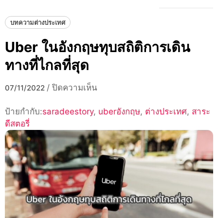
บทความต่างประเทศ
Uber ในอังกฤษทุบสถิติการเดิน
ทางที่ไกลที่สุด
บน
/
ปิดความเห็น
07/11/2022
Uber
ป้ายกำกับ:
saradeestory
,
ใน
uberอังกฤษ
,
ต่างประเทศ
,
สาระ
ดีสตอรี่
อังกฤษ
ทุบ
สถิติ
การ
เดิน
ทาง
ที่
ไกล