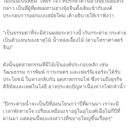
ในปีนั้นเป็นหยิน
”
เทียรี่ โจว ที่ปรึกษาด้านฮวงจุ้ยในฮ่องกง
กล่าว เป็นที่ผู้ที่ผสมผสานฮวงจุ้ยจีนดั้งเดิมเข้ากับองค์
ประกอบการออกแบบสมัยใหม่ เค้าอธิบายให้เราฟังว่า
“
เป็นธรรมดาที่จะมีส่วนผสมระหว่างน้ำกับกระต่าย กระต่าย
เป็นตัวแทนของธาตุไม้ น้ำหล่อเลี้ยงไม้
(
ตามโหราศาสตร์
จีน
)”
ดังนั้นอุตสาหกรรมที่มีไม้เป็นองค์ประกอบหลัก เช่น
วัฒนธรรม การพิมพ์ การเกษตร และเฟอร์นิเจอร์จะได้รับ
ประโยชน์ ในทางกลับกัน อุตสาหกรรมไฟ ซึ่งรวมถึงธุรกิจ
ดิจิทัลและเทคโนโลยี อาจประสบปัญหาเนื่องจากไฟกลัวน้ำ
“
ปีกระต่ายน้ำจะเป็นปีที่อ่อนโยนกว่าปีที่ผ่านมา เราจะมี
เวลาพักหายใจ เปรียบเหมือนเราอยู่ในอุโมงค์เมื่อไม่กี่ปีที่
ผ่านมา แต่ตอนนี้พบแสงสว่างที่ขยายใหญ่ขึ้นเรื่อยๆ
”