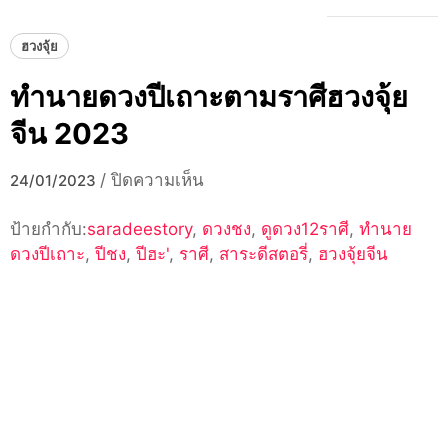
ฮวงจุ้ย
ทำนายดวงปีเถาะตามราศีฮวงจุ้ย
จีน 2023
บน
/
ปิดความเห็น
24/01/2023
ทำนาย
ป้ายกำกับ:
saradeestory
,
ดวงชง
ดวง
,
ดูดวง12ราศี
,
ทำนาย
ดวงปีเถาะ
,
ปีชง
,
ปีฮะ'
,
ราศี
ปี
,
สาระดีสตอรี่
,
ฮวงจุ้ยจีน
เถาะ
ตา
มราศีฮ
วง
จุ้ย
จีน
2023