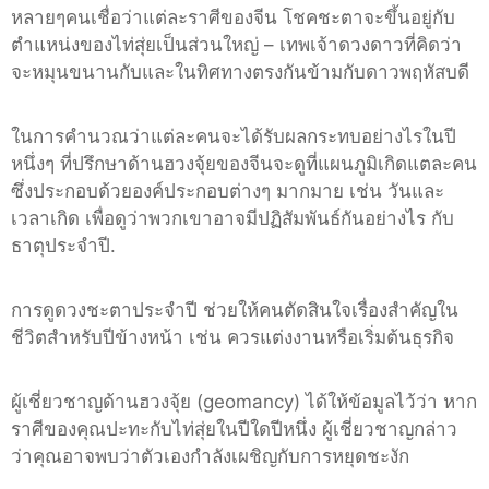
หลายๆคนเชื่อว่าแต่ละราศีของจีน โชคชะตาจะขึ้นอยู่กับ
ตำแหน่งของไท่สุ่ยเป็นส่วนใหญ่
–
เทพเจ้าดวงดาวที่คิดว่า
จะหมุนขนานกับและในทิศทางตรงกันข้ามกับดาวพฤหัสบดี
ในการคำนวณว่าแต่ละคนจะได้รับผลกระทบอย่างไรในปี
หนึ่งๆ ที่ปรึกษาด้านฮวงจุ้ยของจีนจะดูที่แผนภูมิเกิดแตละคน
ซึ่งประกอบด้วยองค์ประกอบต่างๆ มากมาย เช่น วันและ
เวลาเกิด เพื่อดูว่าพวกเขาอาจมีปฏิสัมพันธ์กันอย่างไร กับ
ธาตุประจำปี
.
การดูดวงชะตาประจำปี ช่วยให้คนตัดสินใจเรื่องสำคัญใน
ชีวิตสำหรับปีข้างหน้า เช่น ควรแต่งงานหรือเริ่มต้นธุรกิจ
ผู้เชี่ยวชาญด้านฮวงจุ้ย
(geomancy)
ได้ให้ข้อมูลไว้ว่า หาก
ราศีของคุณปะทะกับไท่สุ่ยในปีใดปีหนึ่ง ผู้เชี่ยวชาญกล่าว
ว่าคุณอาจพบว่าตัวเองกำลังเผชิญกับการหยุดชะงัก