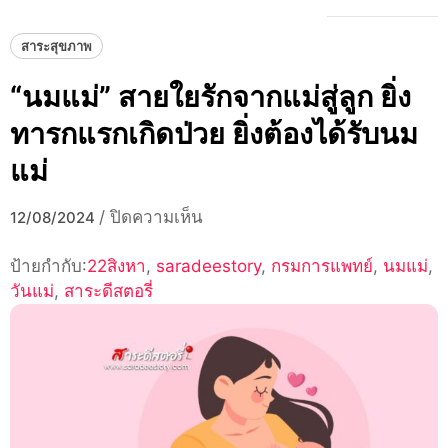
สาระสุขภาพ
“นมแม่” สายใยรักจากแม่สู่ลูก ยิ่ง
ทารกแรกเกิดป่วย ยิ่งต้องได้รับนม
แม่
บน
/
ปิดความเห็น
12/08/2024
“นม
ป้ายกำกับ:
22สิงหา
,
saradeestory
แม่”
,
กรมการแพทย์
,
นมแม่
,
วันแม่
,
สาระดีสตอรี่
สายใย
รัก
จาก
แม่
สู่
ลูก
ยิ่ง