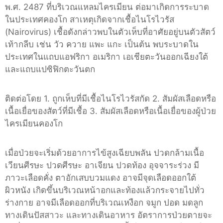
พ.ศ. 2487 ที่บริเวณแหลมไครเมียน ต่อมาเกิดการระบาด
ในประเทศคองโก สาเหตุเกิดจากเชื้อไนโรไวรัส
(Nairovirus) เชื้อดังกล่าวพบในตัวเห็บที่อาศัยอยู่บนตัวสัตว์
เท้ากลีบ เช่น วัว ควาย แพะ แกะ เป็นต้น พบระบาดใน
ประเทศในแถบแอฟริกา อเมริกา เอเชียตะวันออกเฉียงใต้
และแถบแปซิฟิกตะวันตก
ติดต่อโดย 1. ถูกเห็บที่มีเชื้อไนโรไวรัสกัด 2. สัมผัสเลือดหรือ
เนื้อเยื่อของสัตว์ที่มีเชื้อ 3. สัมผัสเลือดหรือเนื้อเยื่อของผู้ป่วย
ไครเมียนคองโก
เมื่อป่วยจะเริ่มด้วยอาการไข้สูงเฉียบพลัน ปวดกล้ามเนื้อ
เวียนศีรษะ ปวดศีรษะ อาเจียน ปวดท้อง อุจจาระร่วง มี
ภาวะเลือดคั่ง ตาอักเสบบวมแดง อาจมีจุดเลือดออกใต้
ผิวหนัง เกิดขึ้นบริเวณหน้าอกและท้องแล้วกระจายไปทั่ว
ร่างกาย อาจมีเลือดออกที่บริเวณเหงือก จมูก ปอด มดลูก
ทางเดินปัสสาวะ และทางเดินอาหาร อัตราการป่วยตายจะ