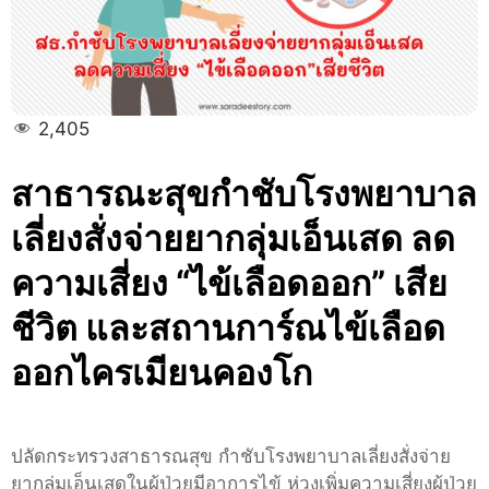
ลุ่ม
เอ็น
เสด
ลด
2,405
ความ
เสี่ยง
“ไข้
สาธารณะสุขกำชับโรงพยาบาล
เลือด
เลี่ยงสั่งจ่ายยากลุ่มเอ็นเสด ลด
ออก”
เสีย
ความเสี่ยง “ไข้เลือดออก” เสีย
ชีวิต
ชีวิต และสถานการ์ณไข้เลือด
ออกไครเมียนคองโก
ปลัดกระทรวงสาธารณสุข กำชับโรงพยาบาลเลี่ยงสั่งจ่าย
ยากลุ่มเอ็นเสดในผู้ป่วยมีอาการไข้ ห่วงเพิ่มความเสี่ยงผู้ป่วย