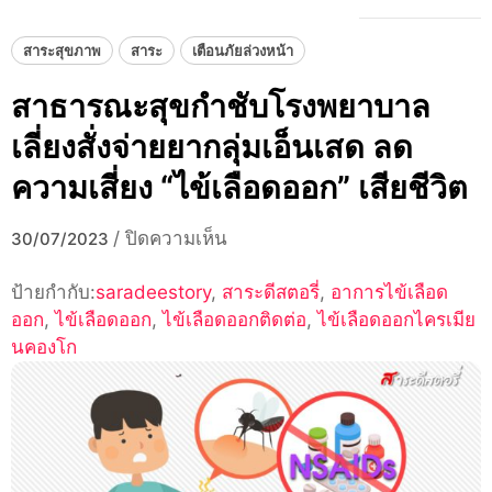
สาระสุขภาพ
สาระ
เตือนภัยล่วงหน้า
สาธารณะสุขกำชับโรงพยาบาล
เลี่ยงสั่งจ่ายยากลุ่มเอ็นเสด ลด
ความเสี่ยง “ไข้เลือดออก” เสียชีวิต
บน
/
ปิดความเห็น
30/07/2023
สาธารณะ
ป้ายกำกับ:
saradeestory
,
สาระดีสตอรี่
สุข
,
อาการไข้เลือด
ออก
,
ไข้เลือดออก
,
ไข้เลือดออกติดต่อ
กำชับ
,
ไข้เลือดออกไครเมีย
นคองโก
โรง
พยาบาล
เลี่ยง
สั่ง
จ่าย
ยาก