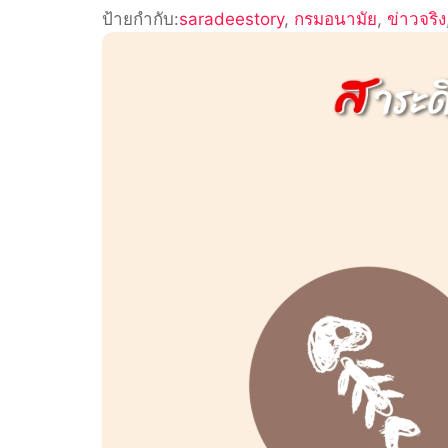
ป้ายกำกับ:
saradeestory
,
กรมอนามัย
ก้าง
,
ข่าวจริง
ปลา
ติด
คอ
ห้าม
กลืน
ข้าว
เหนียว