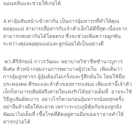
นอนหลับและช่วยให้เรอได้
4.ท่าอุ้มหันหน้าเข้าหากัน เป็นการอุ้มทารกที่ทำให้คุณ
พ่อคุณแม่ สามารถสื่อสารกับเจ้าตัวเล็กได้ดีที่สุด เนื่องจาก
สามารถสบตากันได้โดยตรง ซึ่งจะช่วยเพิ่มความผูกพัน
ระหว่างคุณพ่อคุณแม่และลูกน้อยได้เป็นอย่างดี
พว.ศิริลักษณ์ ถาวรวัฒนะ พยาบาลวิชาชีพชำนาญการ
พิเศษ หัวหน้ากลุ่มงานการพยาบาลผู้ป่วยใน เพิ่มเติมว่า
การอุ้มลูกทารก ผู้อุ้มต้องไม่เกร็งและรู้สึกมั่นใจ โดยใช้มือ
ประคองคอ ศีรษะและลำตัวของทารกเสมอ เพียงเท่านี้เจ้าตัว
เล็กก็สามารถสัมผัสถึงสายใยแห่งรักได้อย่างเต็มที่ อาจจะใช้
วิธีลูบสัมผัสเบาๆ อย่างไรก็ตามก่อนอุ้มทารกน้อยทุกครั้ง
อย่าลืมล้างมือให้สะอาด เพราะระบบภูมิคุ้มกันของลูกยัง
พัฒนาไม่เต็มที่ เชื้อโรคที่ติดอยู่ตามมือของเราอาจทำให้
ทารกป่วยได้