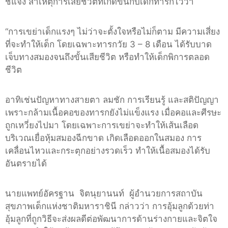
ชี้แจง สาเหตุการเสียชีวิตที่เกิดขึ้นกับเด็กทารกไว้ว่า
“การเขย่าเด็กแรงๆ ไม่ว่าจะตั้งใจหรือไม่ก็ตาม มีความเสี่ยง
ที่จะทำให้เด็ก โดยเฉพาะทารกวัย 3 – 8 เดือน ได้รับบาด
เจ็บทางสมองจนถึงขั้นเสียชีวิต หรือทำให้เด็กพิการตลอด
ชีวิต
อาทิเช่นปัญหาทางสายตา ลมชัก การเรียนรู้ และสติปัญญา
เพราะกล้ามเนื้อคอของทารกยังไม่แข็งแรง เมื่อคอและศีรษะ
ถูกเหวี่ยงไปมา โดยเฉพาะการเขย่าจะทำให้เส้นเลือด
บริเวณเยื่อหุ้มสมองฉีกขาด เกิดเลือดออกในสมอง การ
เคลื่อนไหวและกระตุกอย่างรวดเร็ว ทำให้เนื้อสมองได้รับ
อันตรายได้
นายแพทย์อัครฐาน จิตนุยานนท์ ผู้อำนวยการสถาบัน
สุขภาพเด็กแห่งชาติมหาราชินี กล่าวว่า การอุ้มลูกด้วยท่า
อุ้มลูกที่ถูกวิธีจะส่งผลดีต่อพัฒนาการด้านร่างกายและจิตใจ