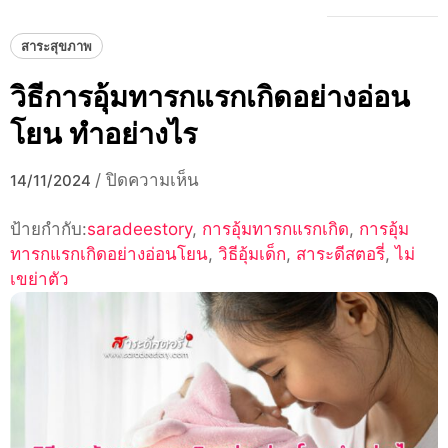
สาระสุขภาพ
วิธีการอุ้มทารกแรกเกิดอย่างอ่อน
โยน ทำอย่างไร
บน
/
ปิดความเห็น
14/11/2024
วิธี
ป้ายกำกับ:
saradeestory
,
การ
การอุ้มทารกแรกเกิด
,
การอุ้ม
ทารกแรกเกิดอย่างอ่อนโยน
อุ้ม
,
วิธีอุ้มเด็ก
,
สาระดีสตอรี่
,
ไม่
เขย่าตัว
ทารก
แรก
เกิด
อย่าง
อ่อน
โยน
ทำ