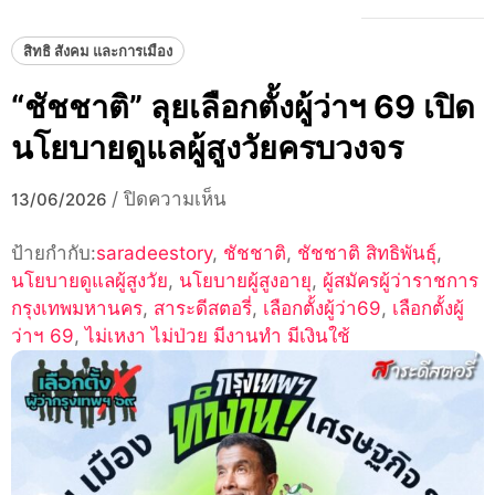
สิทธิ สังคม และการเมือง
“ชัชชาติ” ลุยเลือกตั้งผู้ว่าฯ 69 เปิด
นโยบายดูแลผู้สูงวัยครบวงจร
บน
/
ปิดความเห็น
13/06/2026
“ชัช
ป้ายกำกับ:
saradeestory
,
ชัชชาติ
ชาติ”
,
ชัชชาติ สิทธิพันธุ์
,
นโยบายดูแลผู้สูงวัย
,
นโยบายผู้สูงอายุ
ลุย
,
ผู้สมัครผู้ว่าราชการ
กรุงเทพมหานคร
,
สาระดีสตอรี่
เลือก
,
เลือกตั้งผู้ว่า69
,
เลือกตั้งผู้
ว่าฯ 69
,
ไม่เหงา ไม่ป่วย มีงานทำ มีเงินใช้
ตั้ง
ผู้
ว่าฯ
69
เปิด
นโยบาย