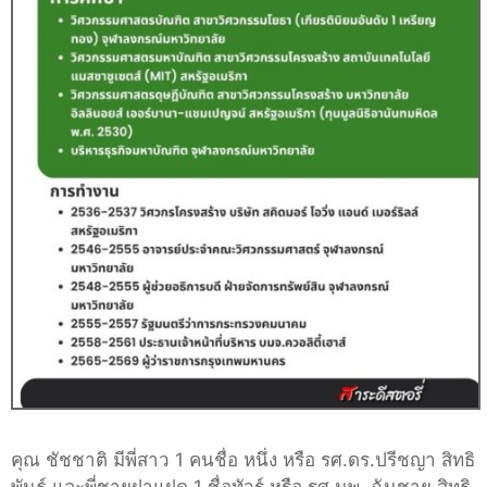
คุณ ชัชชาติ
มีพี่สาว 1 คนชื่อ หนึ่ง หรือ รศ.ดร.ปรีชญา สิทธิ
พันธุ์ และพี่ชายฝาแฝด 1 ชื่อทัวร์ หรือ รศ.นพ. ฉันชาย สิทธิ