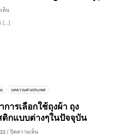
บ
เห็น
น
ิ […]
3
ก
ร
ก
ฎ
า
ค
ม
วั
อม
บทความต่างประเทศ
น
ป
การเลือกใช้ถุงผ้า ถุง
ล
ติกแบบต่างๆในปัจจุบัน
อ
ด
ถุ
บ
/
ปิดความเห็น
022