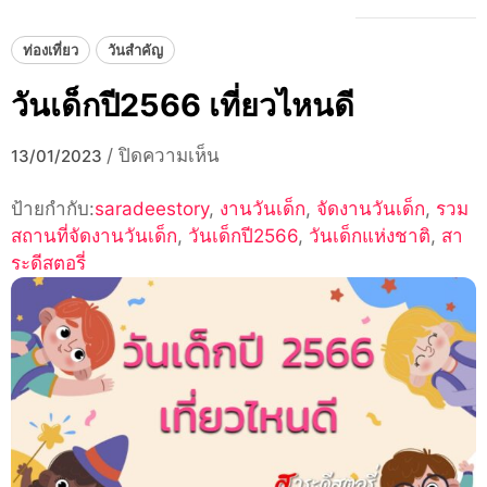
ท่องเที่ยว
วันสำคัญ
วันเด็กปี2566 เที่ยวไหนดี
บน
/
ปิดความเห็น
13/01/2023
วัน
ป้ายกำกับ:
saradeestory
,
เด็ก
งานวันเด็ก
,
จัดงานวันเด็ก
,
รวม
สถานที่จัดงานวันเด็ก
,
วันเด็กปี2566
ปี2566
,
วันเด็กแห่งชาติ
,
สา
ระดีสตอรี่
เที่ยว
ไหน
ดี