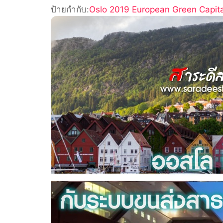
ป้ายกำกับ:
Oslo 2019 European Green Capita
เมือง
สี
เขียว
กับ
ระบบ
ขนส่ง
สาธารณะ
ไฟฟ้า
เต็ม
รูป
แบบ