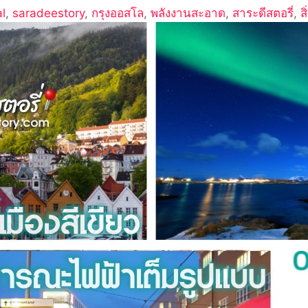
l
,
saradeestory
,
กรุงออสโล
,
พลังงานสะอาด
,
สาระดีสตอรี่
,
ส