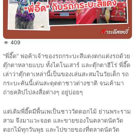
ชาว
ต่าง
ชาติ
409
“พี่อี๊ด” พ่อค้าเจ้าของรถกระบะสีแดงตกแต่งรถด้วย
ตุ๊กตาหลายแบบ ทั้งไดโนเสาร์ และตุ๊กตาฮีโร่ พี่อี๊ด
เล่าว่าตุ๊กตาเหล่านี้เป็นของเล่นสะสมในวัยเด็ก รถ
กระบะคันนี้เด่นสะดุดตาชาวต่างชาติ จนเค้ามา
ถ่ายคลิปไปลงสื่อต่างๆ อยู่บ่อยๆ
แต่เดิมพี่อี๊ดมีพื้นเพเป็นชาววัดดอกไม้ ย่านพระราม
สาม จึงมาแวะจอด และขายของในตลาดนัดวัด
ดอกไม้ทุกวันพุธ และไปขายของที่ตลาดนัดวัด