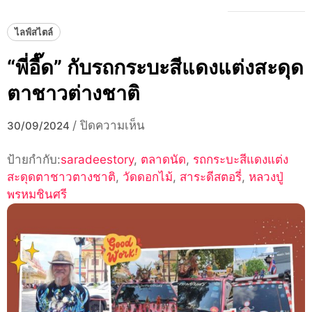
ไลฟ์สไตล์
“พี่อี๊ด” กับรถกระบะสีแดงแต่งสะดุด
ตาชาวต่างชาติ
บน
/
ปิดความเห็น
30/09/2024
“พี่
ป้ายกำกับ:
saradeestory
,
ตลาดนัด
อี๊ด”
,
รถกระบะสีแดงแต่ง
สะดุดตาชาวตางชาติ
,
วัดดอกไม้
กับ
,
สาระดีสตอรี่
,
หลวงปู่
พรหมชินศรี
รถ
กระบะ
สี
แดง
แต่ง
สะดุด
ตา