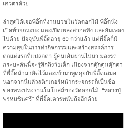
เศวตรด้วย
ล่าสุดได้เจอพี่อี๊ดที่งานบวชในวัดดอกไม้ พี่อี๊ดนั่ง
เปิดท้ายกระบะ และเปิดเพลงสากลฟัง และฮัมเพลง
ไปด้วย ปัจจุบันพี่อี๊ดอายุ 60 กว่าแล้ว แต่พี่อี๊ดก็มี
ความสุขในการทำกิจกรรมและสร้างสรรค์การ
ตกแต่งรถที่แปลกตา ผู้คนเดินผ่านไปมา มองรถ
กระบะคันนี้จะรู้สึกถึงวัยเด็ก เนื่องจากตุ๊กตุ่นตุ๊กตา
ที่พี่อี๊ดนำมาติดไว้และเข้ามาพูดคุยกับพี่อี๊ดเสมอ
นอกจากนี้แล้วสติกเกอร์หน้ากระจกรถก็เป็นชื่อ
ของพระประธานในโบสถ์ของวัดดอกไม้ “หลวงปู่
พรหมชินศรี” ที่พี่อี๊ดเคารพนับถืออีกด้วย