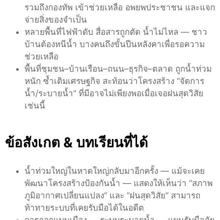
รวมถึงกองทัพ เข้าช่วยเหลือ อพยพประชาชน และแจก
จ่ายสิ่งของจำเป็น
หลายพื้นที่ไฟฟ้าดับ สื่อสารถูกตัด น้ำไม่ไหล — ชาว
บ้านต้องหนีน้ำ บางคนถึงขั้นปีนหลังคาเพื่อรอความ
ช่วยเหลือ
พื้นที่ชุมชน–บ้านเรือน–ถนน–ธุรกิจ–ตลาด ถูกน้ำท่วม
หนัก ซ้ำเติมเศรษฐกิจ สะท้อนว่าโครงสร้าง “จัดการ
น้ำ/ระบายน้ำ” ที่มีอาจไม่เพียงพอเมื่อเจอฝนสุดวิสัย
เช่นนี้
ข้อสังเกต & บทเรียนที่ได้
น้ำท่วมใหญ่ในหาดใหญ่กลับมาอีกครั้ง — แม้จะเคย
พัฒนาโครงสร้างป้องกันน้ำ — แสดงให้เห็นว่า “สภาพ
ภูมิอากาศเปลี่ยนแปลง” และ “ฝนสุดวิสัย” สามารถ
ท้าทายระบบที่เคยรับมือได้ในอดีต