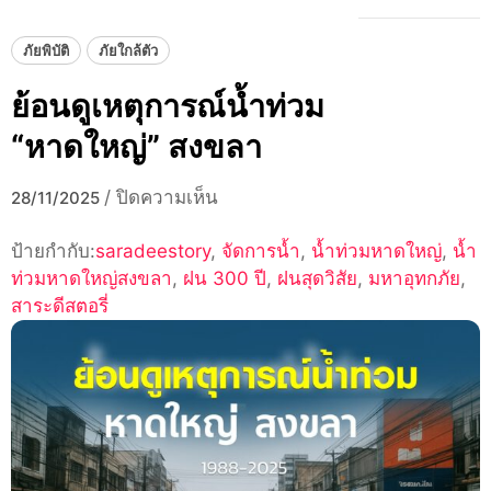
ภัยพิบัติ
ภัยใกล้ตัว
ย้อนดูเหตุการณ์น้ำท่วม
“หาดใหญ่” สงขลา
บน
/
ปิดความเห็น
28/11/2025
ย้อน
ป้ายกำกับ:
saradeestory
,
ดู
จัดการน้ำ
,
น้ำท่วมหาดใหญ่
,
น้ำ
ท่วมหาดใหญ่สงขลา
,
ฝน 300 ปี
เหตุการณ์
,
ฝนสุดวิสัย
,
มหาอุทกภัย
,
สาระดีสตอรี่
น้ำ
ท่วม
“หาดใหญ่”
สงขลา