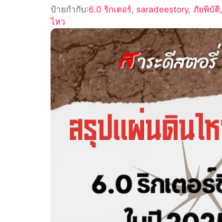
ป้ายกำกับ:
6.0 ริกเตอร์
,
saradeestory
แผ่น
,
ภัยพิบัติ
ไหว
ดิน
ไหว
ทั่ว
โลก
ขนาด
6.0
ริก
เตอร์
ขึ้น
ไป
ในปี
2025