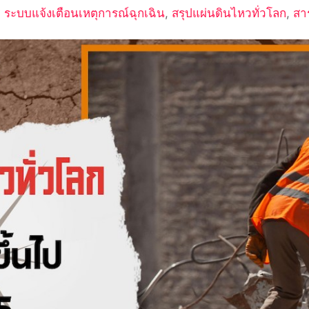
,
ระบบแจ้งเตือนเหตุการณ์ฉุกเฉิน
,
สรุปแผ่นดินไหวทั่วโลก
,
สาร